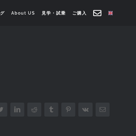
グ
About US
見学・試乗
ご購入
book
Twitter
LinkedIn
Reddit
Tumblr
Pinterest
Vk
Email