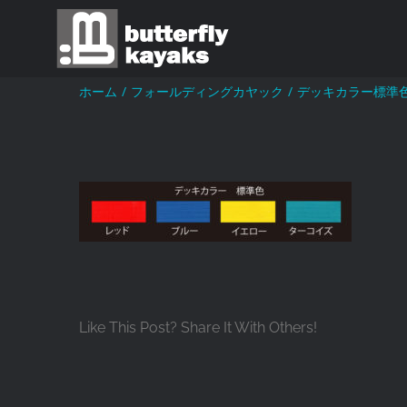
Skip
to
content
ホーム
/
フォールディングカヤック
/
デッキカラー標準
Like This Post? Share It With Others!