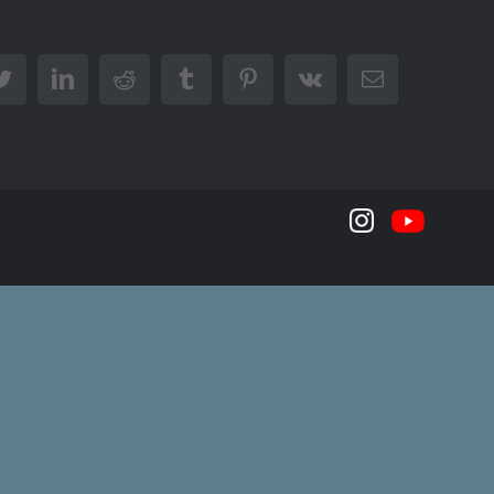
book
Twitter
LinkedIn
Reddit
Tumblr
Pinterest
Vk
Email